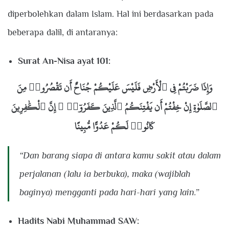
diperbolehkan dalam Islam. Hal ini berdasarkan pada
beberapa dalil, di antaranya:
Surat An-Nisa ayat 101:
وَإِذَا ضَرَبْتُمْ فِى ٱلْأَرْضِ فَلَيْسَ عَلَيْكُمْ جُنَاحٌ أَن تَقْصُرُوا۟ مِنَ
ٱلصَّلَوٰةِ إِنْ خِفْتُمْ أَن يَفْتِنَكُمُ ٱلَّذِينَ كَفَرُوٓا۟ ۚ إِنَّ ٱلْكَٰفِرِينَ
كَانُوا۟ لَكُمْ عَدُوًّا مُّبِينًا
“Dan barang siapa di antara kamu sakit atau dalam
perjalanan (lalu ia berbuka), maka (wajiblah
baginya) mengganti pada hari-hari yang lain.”
Hadits Nabi Muhammad SAW: