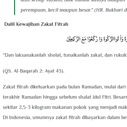
perempuan, kecil maupun besar.” (HR. Bukhari 
Dalil Kewajiban Zakat Fitrah
ةَ وَاٰ تُواالزَّكٰوةَ وَا رْكَعُوْا مَعَ الرّٰكِعِيْنَ
“Dan laksanakanlah sholat, tunaikanlah zakat, dan rukuk
(QS. Al-Baqarah 2: Ayat 43).
Zakat fitrah dikeluarkan pada bulan Ramadan, mulai da
terakhir Ramadan hingga sebelum shalat Idul Fitri. Besarn
sekitar 2,5-3 kilogram makanan pokok yang menjadi ma
Di Indonesia, umumnya zakat fitrah dibayarkan dalam be