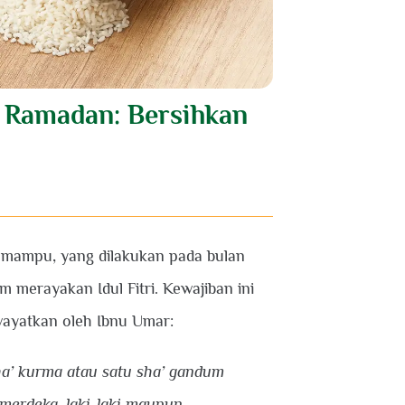
n Ramadan: Bersihkan
ng mampu, yang dilakukan pada bulan
 merayakan Idul Fitri. Kewajiban ini
ayatkan oleh Ibnu Umar:
ha’ kurma atau satu sha’ gandum
merdeka, laki-laki maupun