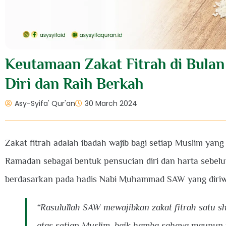
Keutamaan Zakat Fitrah di Bula
Diri dan Raih Berkah
Asy-Syifa' Qur'an
30 March 2024
Zakat fitrah adalah ibadah wajib bagi setiap Muslim ya
Ramadan sebagai bentuk pensucian diri dan harta sebelum
berdasarkan pada hadis Nabi Muhammad SAW yang diriw
“Rasulullah SAW mewajibkan zakat fitrah satu s
atas setiap Muslim, baik hamba sahaya maupun 