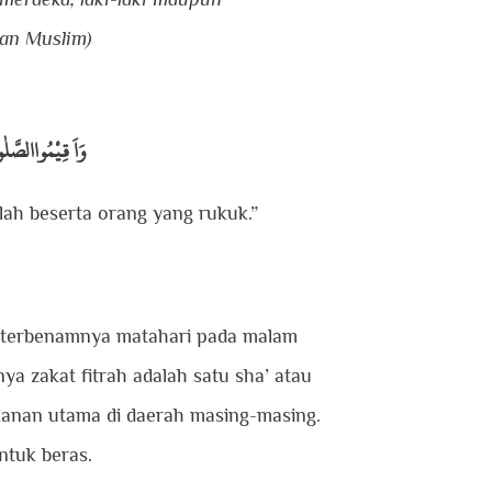
dan Muslim)
وَاَ قِيْمُواالصَّلٰو
lah beserta orang yang rukuk.”
ri terbenamnya matahari pada malam
ya zakat fitrah adalah satu sha’ atau
kanan utama di daerah masing-masing.
ntuk beras.