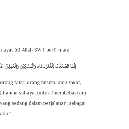
h ayat 60 Allah SWT berfirman:
اِنَّمَا الصَّدَقٰتُ لِلْفُقَرَاۤءِ وَالْمَسٰكِيْنِ وَالْعٰمِلِيْنَ عَلَيْهَا وَالْمُؤَلَّفَةِ قُلُوْبُهُمْ وَفِى الرِّقَابِ وَالْغٰرِمِيْنَ وَفِيْ سَبِيْلِ اللّٰهِ وَابْنِ السَّبِيْلِۗ
rang fakir, orang miskin, amil zakat,
n) hamba sahaya, untuk (membebaskan)
 yang sedang dalam perjalanan, sebagai
ana.”