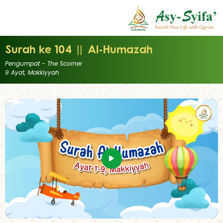
Surah ke 104
||
Al-Humazah
Pengumpat - The Scorner
9 Ayat,
Makkiyyah