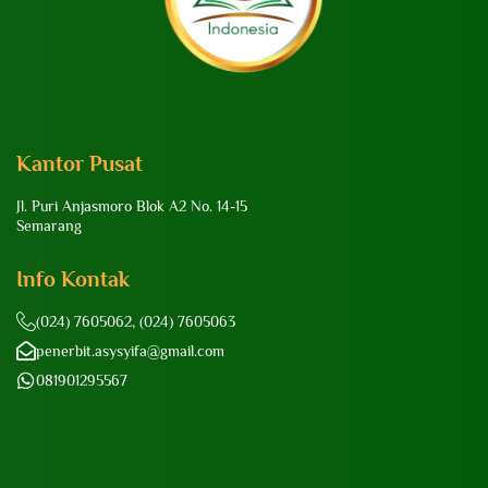
Kantor Pusat
Jl. Puri Anjasmoro Blok A2 No. 14-15
Semarang
Info Kontak
(024) 7605062, (024) 7605063
penerbit.asysyifa@gmail.com
081901295567