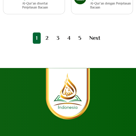
Al-Qur’an disertai
Al-Qur’an dengan Penjelasan
Penjelasan Bacaan
Bacaan
1
2
3
4
5
Next