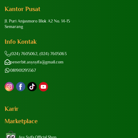
Kantor Pusat
Jl. Puri Anjasmoro Blok A2 No. 14-15
Semarang
Info Kontak
(024) 7605062, (024) 7605063
penerbit.asysyifa@gmail.com
081901295567
Karir
Marketplace
Asy Syifa Official Shop