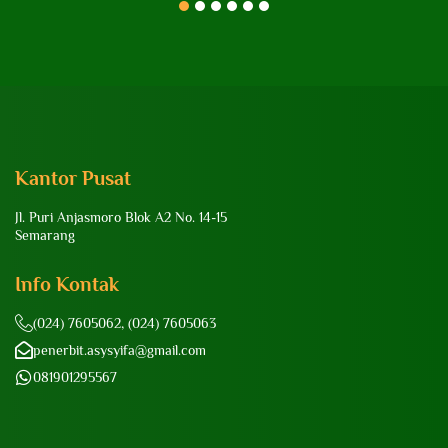
1
2
3
4
5
6
Kantor Pusat
Jl. Puri Anjasmoro Blok A2 No. 14-15
Semarang
Info Kontak
(024) 7605062, (024) 7605063
penerbit.asysyifa@gmail.com
081901295567