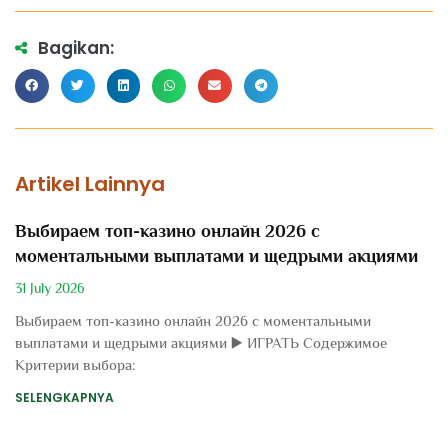
Bagikan:
Artikel Lainnya
Выбираем топ-казино онлайн 2026 с
моментальными выплатами и щедрыми акциями
31 July 2026
Выбираем топ-казино онлайн 2026 с моментальными
выплатами и щедрыми акциями ▶️ ИГРАТЬ Содержимое
Критерии выбора:
SELENGKAPNYA