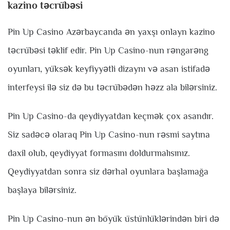
kazino təcrübəsi
Pin Up Casino Azərbaycanda ən yaxşı onlayn kazino
təcrübəsi təklif edir. Pin Up Casino-nun rəngarəng
oyunları, yüksək keyfiyyətli dizaynı və asan istifadə
interfeysi ilə siz də bu təcrübədən həzz ala bilərsiniz.
Pin Up Casino-da qeydiyyatdan keçmək çox asandır.
Siz sadəcə olaraq Pin Up Casino-nun rəsmi saytına
daxil olub, qeydiyyat formasını doldurmalısınız.
Qeydiyyatdan sonra siz dərhal oyunlara başlamağa
başlaya bilərsiniz.
Pin Up Casino-nun ən böyük üstünlüklərindən biri də