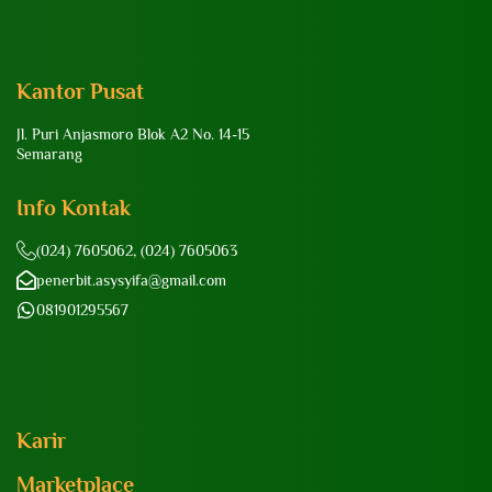
Kantor Pusat
Jl. Puri Anjasmoro Blok A2 No. 14-15
Semarang
Info Kontak
(024) 7605062, (024) 7605063
penerbit.asysyifa@gmail.com
081901295567
Karir
Marketplace