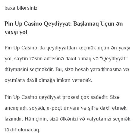
baxa bilərsiniz.
Pin Up Casino Qeydiyyat: Başlamaq Üçün ən
yaxşı yol
Pin Up Casino-da qeydiyyatdan keçmək üçün ən yaxşı
yol, saytın rəsmi adresinə daxil olmaq və “Qeydiyyat”
düyməsini seçməkdir. Bu, sizə hesab yaradılmasına və
oyunlara daxil olmağa imkan verəcək.
Pin Up Casino qeydiyyat prosesi çox sadədir. Sizə
ancaq adı, soyadı, e-poçt ünvanı və şifrə daxil etmək
lazımdır. Həmçinin, sizə ölkənizi və valyutanızı seçmək
təklif olunacaq.