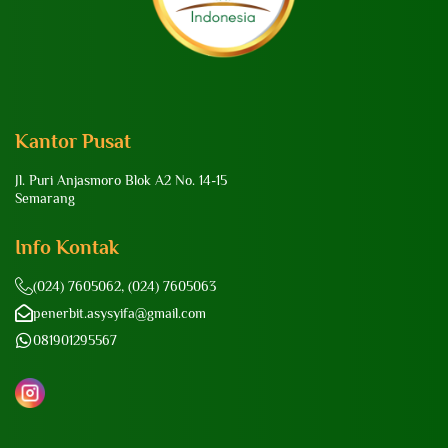
Kantor Pusat
Jl. Puri Anjasmoro Blok A2 No. 14-15
Semarang
Info Kontak
(024) 7605062, (024) 7605063
penerbit.asysyifa@gmail.com
081901295567