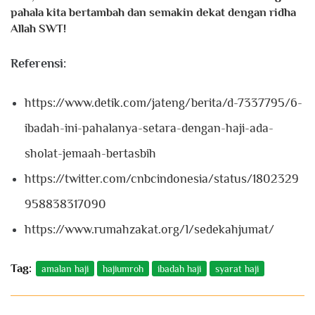
pahala kita bertambah dan semakin dekat dengan ridha
Allah SWT!
Referensi:
https://www.detik.com/jateng/berita/d-7337795/6-
ibadah-ini-pahalanya-setara-dengan-haji-ada-
sholat-jemaah-bertasbih
https://twitter.com/cnbcindonesia/status/1802329
958838317090
https://www.rumahzakat.org/l/sedekahjumat/
Tag:
amalan haji
hajiumroh
ibadah haji
syarat haji